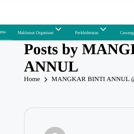
Skip
to
content
ama
Maklumat Organisasi
Perkhidmatan
Cawang
Posts by MAN
ANNUL
Home
MANGKAR BINTI ANNUL 