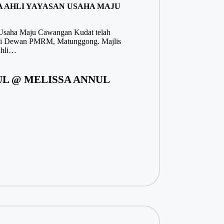
 AHLI YAYASAN USAHA MAJU
 Usaha Maju Cawangan Kudat telah
 di Dewan PMRM, Matunggong. Majlis
 ahli…
L @ MELISSA ANNUL