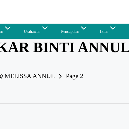
an
Usahawan
Pencapaian
Iklan
GKAR BINTI ANNU
@ MELISSA ANNUL
Page 2