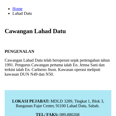
Home
Lahad Datu
Cawangan Lahad Datu
PENGENALAN
Cawangan Lahad Datu telah beroperasi sejak pertengahan tahun
1991. Pengurus Cawangan pertama ialah En. Jemsa Sani dan
terkini ialah En. Carlneno Jison. Kawasan operasi meliputi
kawasan DUN N49 dan N50.
LOKASI PEJABAT:
MDLD 3289, Tingkat 1, Blok 3,
Bangunan Fajar Center, 91100 Lahad Datu, Sabah.
TEL/ FAKS:
089-880268