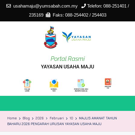
usahamaju@yumsabah.com.my
Telefon: 088-251401 /
235169
Faks: 088-254402 / 254403
Skip
to
content
Portal Rasmi
YAYASAN USAHA MAJU
Home
Blog
2026
Februari
10
MAJLIS AMANAT TAHUN
BAHARU 2026 PENGARAH URUSAN YAYASAN USAHA MAJU