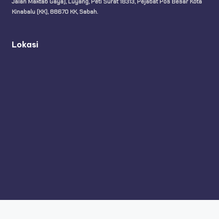
Jalan Maktab Gaya), Luyang, Peti Surat 18313, Pejabat Pos Besar Kota
Kinabalu (KK), 88670 KK, Sabah.
Lokasi