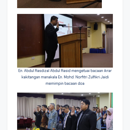
En. Abdul Rasdizal Abdul Rasid mengetuai bacaan ikrar
kakitangan manakala En. Mohd. Norfitri Zulfikri Jaidi
memimpin bacaan doa