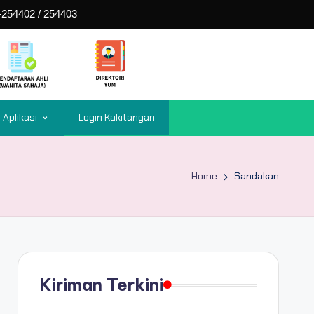
254402 / 254403
Aplikasi
Login Kakitangan
Home
Sandakan
Kiriman Terkini