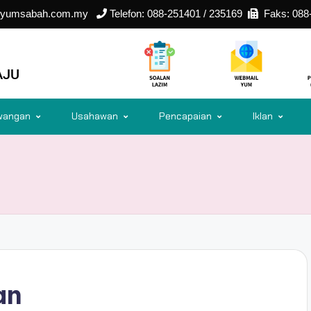
yumsabah.com.my
Telefon: 088-251401 / 235169
Faks: 088-
AJU
wangan
Usahawan
Pencapaian
Iklan
an