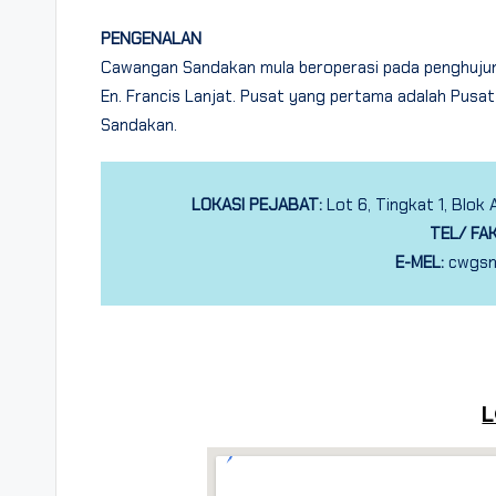
PENGENALAN
Cawangan Sandakan mula beroperasi pada penghuju
En. Francis Lanjat. Pusat yang pertama adalah Pusa
Sandakan.
LOKASI PEJABAT:
Lot 6, Tingkat 1, Blok
TEL/ FA
E-MEL:
cwgsn
L