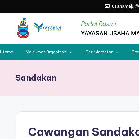
usahamaju@
Portal Rasmi
Skip
YAYASAN USAHA M
to
content
Utama
Maklumat Organisasi
Perkhidmatan
Ca
Sandakan
Cawangan Sandak