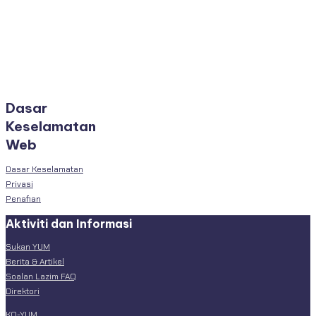
Dasar
Keselamatan
Web
Dasar Keselamatan
Privasi
Penafian
Aktiviti dan Informasi
Sukan YUM
Berita & Artikel
Soalan Lazim FAQ
Direktori
KO-YUM