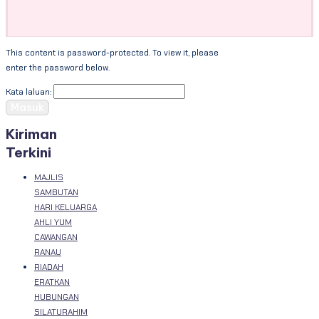
This content is password-protected. To view it, please
enter the password below.
Kata laluan:
Kiriman
Terkini
MAJLIS
SAMBUTAN
HARI KELUARGA
AHLI YUM
CAWANGAN
RANAU
RIADAH
ERATKAN
HUBUNGAN
SILATURAHIM