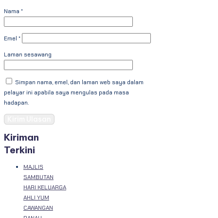
Nama
*
Emel
*
Laman sesawang
Simpan nama, emel, dan laman web saya dalam
pelayar ini apabila saya mengulas pada masa
hadapan.
Kiriman
Terkini
MAJLIS
SAMBUTAN
HARI KELUARGA
AHLI YUM
CAWANGAN
RANAU