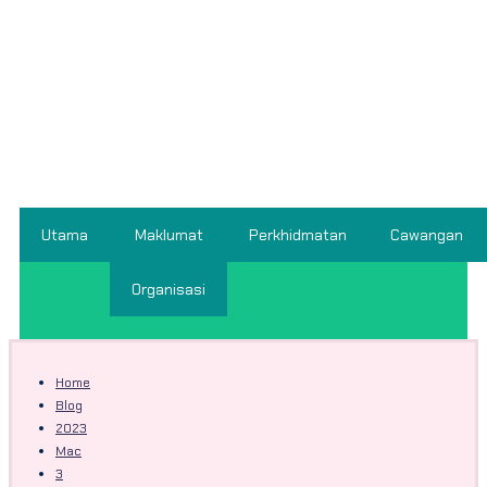
Utama
Maklumat
Perkhidmatan
Cawangan
Organisasi
Home
Blog
2023
Mac
3