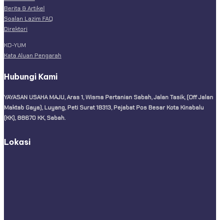
Berita & Artikel
Soalan Lazim FAQ
Direktori
KO-YUM
Kata Aluan Pengarah
Hubungi Kami
YAYASAN USAHA MAJU, Aras 1, Wisma Pertanian Sabah, Jalan Tasik, (Off Jalan
Maktab Gaya), Luyang, Peti Surat 18313, Pejabat Pos Besar Kota Kinabalu
(KK), 88670 KK, Sabah.
Lokasi