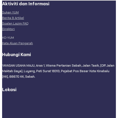
Aktiviti dan Informasi
Sukan YUM
Berita & Artikel
Soalan Lazim FAQ
Direktori
KO-YUM
Kata Aluan Pengarah
Hubungi Kami
YAYASAN USAHA MAJU, Aras 1, Wisma Pertanian Sabah, Jalan Tasik, (Off Jalan
Maktab Gaya), Luyang, Peti Surat 18313, Pejabat Pos Besar Kota Kinabalu
(KK), 88670 KK, Sabah.
Lokasi