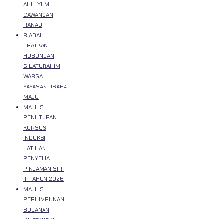
AHLI YUM
CAWANGAN
RANAU
RIADAH
ERATKAN
HUBUNGAN
SILATURAHIM
WARGA
YAYASAN USAHA
MAJU
MAJLIS
PENUTUPAN
KURSUS
INDUKSI
LATIHAN
PENYELIA
PINJAMAN SIRI
III TAHUN 2026
MAJLIS
PERHIMPUNAN
BULANAN